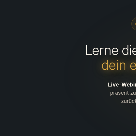
Lerne di
dein 
Live-Webi
präsent zu
zurüc