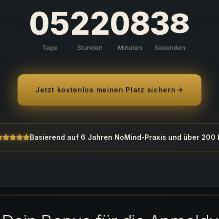
0
5
2
2
0
8
3
8
Tage
Stunden
Minuten
Sekunden
Jetzt kostenlos meinen Platz sichern
Basierend auf 6 Jahren NoMind-Praxis und über
200 