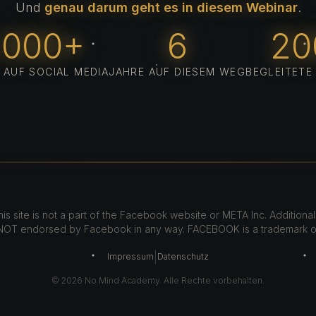
Und
genau darum geht es in diesem Webinar
.
.000+
6
20
AUF SOCIAL MEDIA
JAHRE AUF DIESEM WEG
BEGLEITETE
his site is not a part of the Facebook website or META Inc. Additionall
s NOT endorsed by Facebook in any way. FACEBOOK is a trademark o
|
Impressum
Datenschutz
©
2026
No Mind Academy. Alle Rechte vorbehalten.