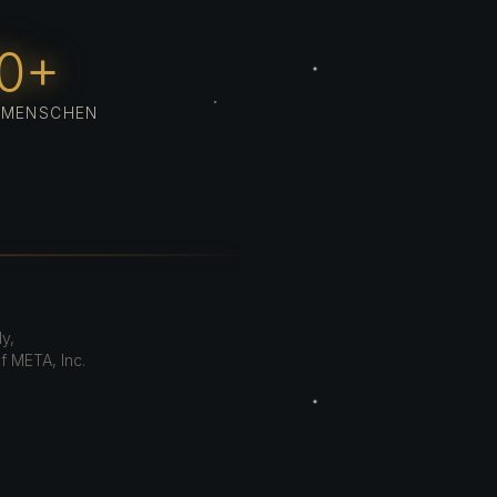
0+
 MENSCHEN
y,
f META, Inc.