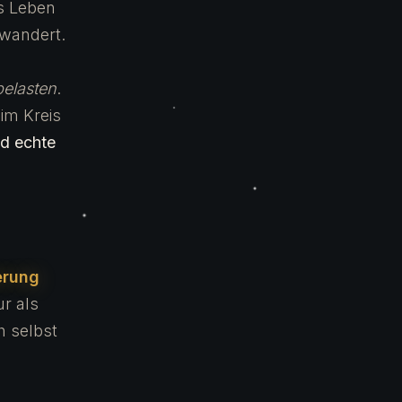
es Leben
ewandert.
belasten
.
im Kreis
d echte
erung
r als
ch selbst