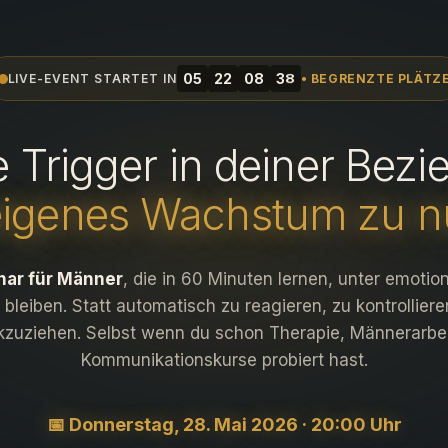
0
5
2
2
0
8
3
8
LIVE-EVENT STARTET IN
• BEGRENZTE PLÄTZ
e Trigger in deiner Bez
eigenes Wachstum zu n
nar für Männer
, die in 60 Minuten lernen, unter emoti
 bleiben. Statt automatisch zu reagieren, zu kontrolliere
kzuziehen. Selbst wenn du schon Therapie, Männerarbei
Kommunikationskurse probiert hast.
📅 Donnerstag, 28. Mai 2026 · 20:00 Uhr