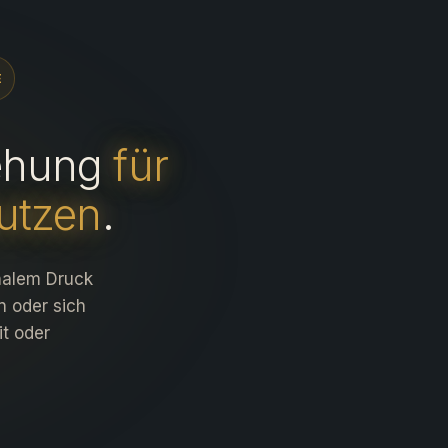
E
iehung
für
utzen
.
onalem Druck
n oder sich
t oder