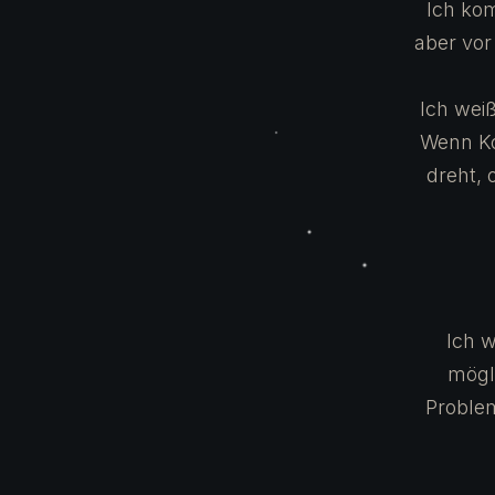
Ich ko
aber vor
Ich wei
Wenn Ko
dreht, 
Ich w
mögl
Proble